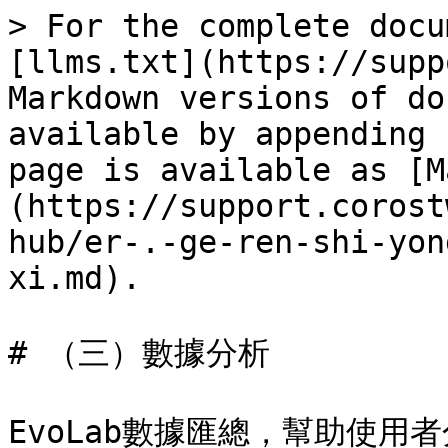
> For the complete docu
[llms.txt](https://supp
Markdown versions of do
available by appending 
page is available as [M
(https://support.corost
hub/er-.-ge-ren-shi-yon
xi.md).

# （三）數據分析

EvoLab數據匯總，幫助使用