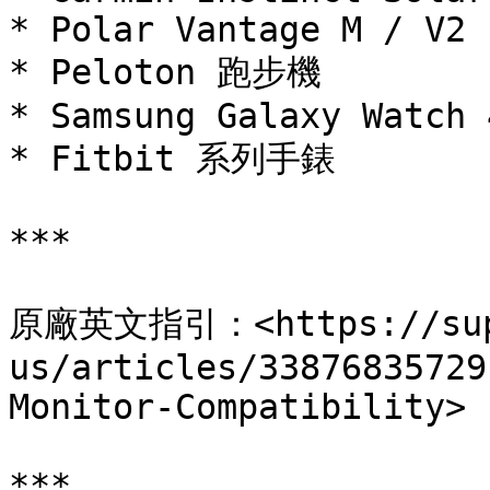
* Polar Vantage M / V2

* Peloton 跑步機

* Samsung Galaxy Watch 4
* Fitbit 系列手錶

***

原廠英文指引：<https://supp
us/articles/33876835729
Monitor-Compatibility>

***
