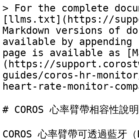
> For the complete docu
[llms.txt](https://supp
Markdown versions of do
available by appending 
page is available as [M
(https://support.corost
guides/coros-hr-monitor
heart-rate-monitor-comp
# COROS 心率臂帶相容性說明

COROS 心率臂帶可透過藍牙（