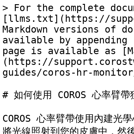
> For the complete docu
[llms.txt](https://supp
Markdown versions of do
available by appending 
page is available as [M
(https://support.corost
guides/coros-hr-monitor
# 如何使用 COROS 心率臂帶
COROS 心率臂帶使用內建
將光線照射到您的皮膚中，然