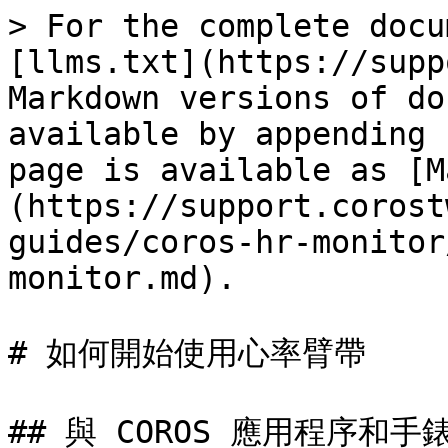
> For the complete docu
[llms.txt](https://supp
Markdown versions of do
available by appending 
page is available as [M
(https://support.corost
guides/coros-hr-monitor
monitor.md).

# 如何開始使用心率臂帶

## 與 COROS 應用程序和手錶