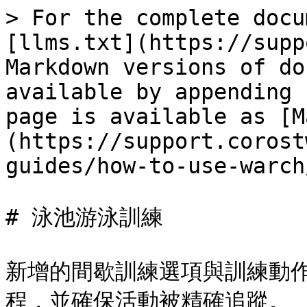
> For the complete docu
[llms.txt](https://supp
Markdown versions of do
available by appending 
page is available as [M
(https://support.corost
guides/how-to-use-warch
# 泳池游泳訓練

新增的間歇訓練選項與訓練動
程，並確保活動被精確追蹤。
