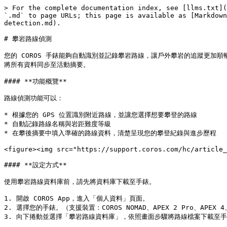
> For the complete documentation index, see [llms.txt](
`.md` to page URLs; this page is available as [Markdown
detection.md).

# 攀岩路線偵測

您的 COROS 手錶能夠自動識別並記錄攀岩路線，讓戶外攀岩的追蹤更
將所有資料同步至活動摘要。

#### **功能概覽**

路線偵測功能可以：

* 根據您的 GPS 位置識別附近路線，並讓您選擇想要攀登的路線

* 自動記錄路線名稱與岩距難度等級

* 在攀後摘要中填入準確的路線資料，清楚呈現您的攀登紀錄與進步歷程

<figure><img src="https://support.coros.com/hc/article_
#### **設定方式**

使用攀岩路線資料庫前，請先將資料庫下載至手錶。

1. 開啟 COROS App，進入「個人資料」頁面。

2. 選擇您的手錶。（支援裝置：COROS NOMAD、APEX 2 Pro、APEX 4、V
3. 向下捲動並選擇「攀岩路線資料庫」，依照畫面步驟將路線檔案下載至手