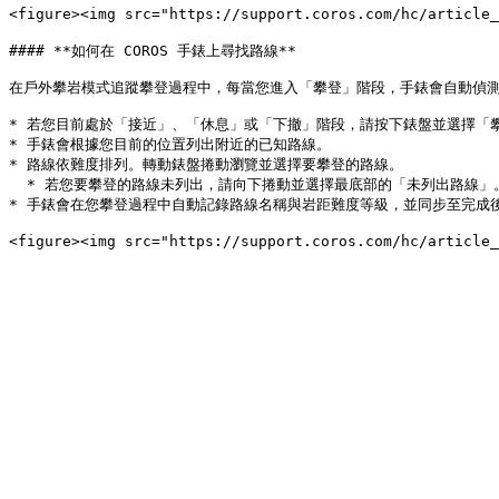
<figure><img src="https://support.coros.com/hc/article
#### **如何在 COROS 手錶上尋找路線**

在戶外攀岩模式追蹤攀登過程中，每當您進入「攀登」階段，手錶會自動偵測
* 若您目前處於「接近」、「休息」或「下撤」階段，請按下錶盤並選擇「攀
* 手錶會根據您目前的位置列出附近的已知路線。

* 路線依難度排列。轉動錶盤捲動瀏覽並選擇要攀登的路線。

  * 若您要攀登的路線未列出，請向下捲動並選擇最底部的「未列出路線」。您可以之後在 COROS App 的活動摘要中編輯路線名稱。

* 手錶會在您攀登過程中自動記錄路線名稱與岩距難度等級，並同步至完成後