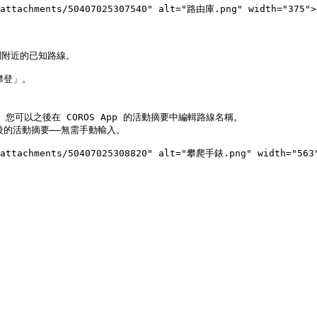
_attachments/50407025307540" alt="路由庫.png" width="375"><
附近的已知路線。

登」。

的活動摘要——無需手動輸入。
