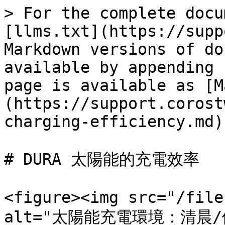
> For the complete docu
[llms.txt](https://supp
Markdown versions of do
available by appending 
page is available as [M
(https://support.corost
charging-efficiency.md).
# DURA 太陽能的充電效率

<figure><img src="/file
alt="太陽能充電環境：清晨