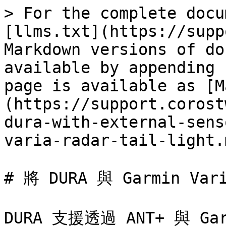
> For the complete docu
[llms.txt](https://supp
Markdown versions of do
available by appending 
page is available as [M
(https://support.corost
dura-with-external-sens
varia-radar-tail-light.m
# 將 DURA 與 Garmin V
DURA 支援透過 ANT+ 與 G