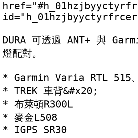
href="#h_01hzjbyyctyrfr
id="h_01hzjbyyctyrfrcer
DURA 可透過 ANT+ 與 Gar
燈配對。

* Garmin Varia RTL 515、
* TREK 車背&#x20;

* 布萊頓R300L

* 麥金L508
