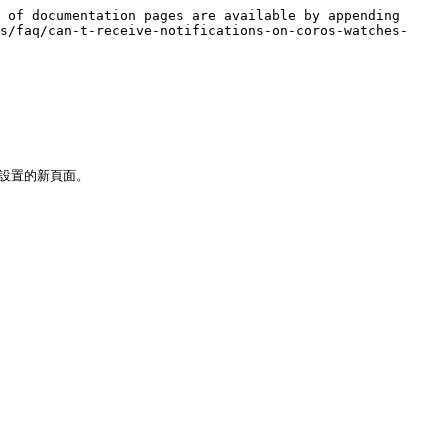
 of documentation pages are available by appending 
s/faq/can-t-receive-notifications-on-coros-watches-
設置的新頁面。
