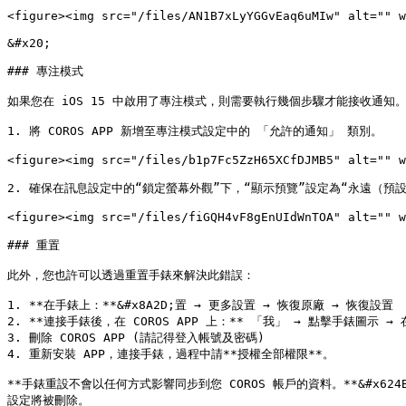
<figure><img src="/files/AN1B7xLyYGGvEaq6uMIw" alt="" w
&#x20;

### 專注模式

如果您在 iOS 15 中啟用了專注模式，則需要執行幾個步驟才能接收通知。
1. 將 COROS APP 新增至專注模式設定中的 「允許的通知」 類別。

<figure><img src="/files/b1p7Fc5ZzH65XCfDJMB5" alt="" w
2. 確保在訊息設定中的“鎖定螢幕外觀”下，“顯示預覽”設定為“永遠（預設
<figure><img src="/files/fiGQH4vF8gEnUIdWnTOA" alt="" w
### 重置

此外，您也許可以透過重置手錶來解決此錯誤：

1. **在手錶上：**&#x8A2D;置 → 更多設置 → 恢復原廠 → 恢復設置

2. **連接手錶後，在 COROS APP 上：** 「我」 → 點擊手錶圖示 
3. 刪除 COROS APP (請記得登入帳號及密碼)

4. 重新安裝 APP，連接手錶，過程中請**授權全部權限**。

**手錶重設不會以任何方式影響同步到您 COROS 帳戶的資料。**&#
設定將被刪除。
