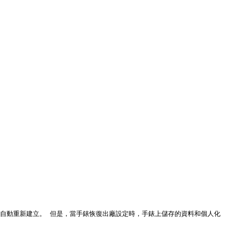
應立即自動重新建立。 但是，當手錶恢復出廠設定時，手錶上儲存的資料和個人化