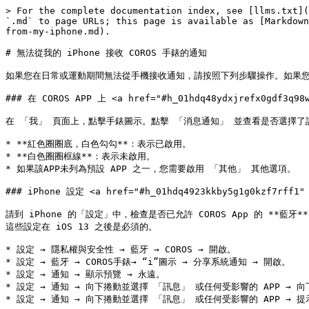
> For the complete documentation index, see [llms.txt](
`.md` to page URLs; this page is available as [Markdown
from-my-iphone.md).

# 無法從我的 iPhone 接收 COROS 手錶的通知

如果您在日常或運動期間無法從手機接收通知，請按照下列步驟操作。如果您能
### 在 COROS APP 上 <a href="#h_01hdq48ydxjrefx0gdf3q98w
在 「我」 頁面上，點擊手錶圖示。點擊 「消息通知」 並查看是否選擇了該
* **紅色圈圈底，白色勾勾**：表示已啟用。

* **白色圈圈框線**：表示未啟用。

* 如果該APP未列為預設 APP 之一，您需要啟用 「其他」 其他選項。

### iPhone 設定 <a href="#h_01hdq4923kkby5g1g0kzf7rff1" 
請到 iPhone 的「設定」中，檢查是否已允許 COROS App 的 **藍牙**
這些設定在 iOS 13 之後是必須的。

* 設定 → 隱私權與安全性 → 藍牙 → COROS → 開啟。

* 設定 → 藍牙 → COROS手錶→ “i”圖示 → 分享系統通知 → 開啟。

* 設定 → 通知 → 顯示預覽 → 永遠。

* 設定 → 通知 → 向下捲動並選擇 「訊息」 或任何受影響的 APP → 
* 設定 → 通知 → 向下捲動並選擇 「訊息」 或任何受影響的 APP → 