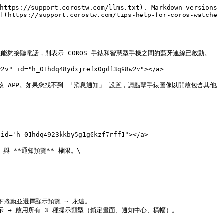
https://support.corostw.com/llms.txt). Markdown versions
](https://support.corostw.com/tips-help-for-coros-watche
夠接聽電話，則表示 COROS 手錶和智慧型手機之間的藍牙連線已啟動。

2v" id="h_01hdq48ydxjrefx0gdf3q98w2v"></a>

 APP。如果您找不到 「消息通知」 設置，請點擊手錶圖像以開啟包含其他
id="h_01hdq4923kkby5g1g0kzf7rff1"></a>

 與 **通知預覽** 權限。\

向下捲動並選擇顯示預覽 → 永遠。

提示 → 啟用所有 3 種提示類型（鎖定畫面、通知中心、橫幅）。
